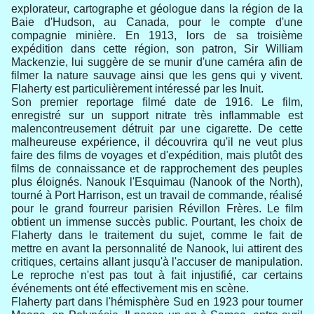
explorateur, cartographe et géologue dans la région de la
Baie d'Hudson, au Canada, pour le compte d'une
compagnie minière. En 1913, lors de sa troisième
expédition dans cette région, son patron, Sir William
Mackenzie, lui suggère de se munir d'une caméra afin de
filmer la nature sauvage ainsi que les gens qui y vivent.
Flaherty est particulièrement intéressé par les Inuit.
Son premier reportage filmé date de 1916. Le film,
enregistré sur un support nitrate très inflammable est
malencontreusement détruit par une cigarette. De cette
malheureuse expérience, il découvrira qu'il ne veut plus
faire des films de voyages et d'expédition, mais plutôt des
films de connaissance et de rapprochement des peuples
plus éloignés. Nanouk l'Esquimau (Nanook of the North),
tourné à Port Harrison, est un travail de commande, réalisé
pour le grand fourreur parisien Révillon Frères. Le film
obtient un immense succès public. Pourtant, les choix de
Flaherty dans le traitement du sujet, comme le fait de
mettre en avant la personnalité de Nanook, lui attirent des
critiques, certains allant jusqu'à l'accuser de manipulation.
Le reproche n'est pas tout à fait injustifié, car certains
événements ont été effectivement mis en scène.
Flaherty part dans l'hémisphère Sud en 1923 pour tourner