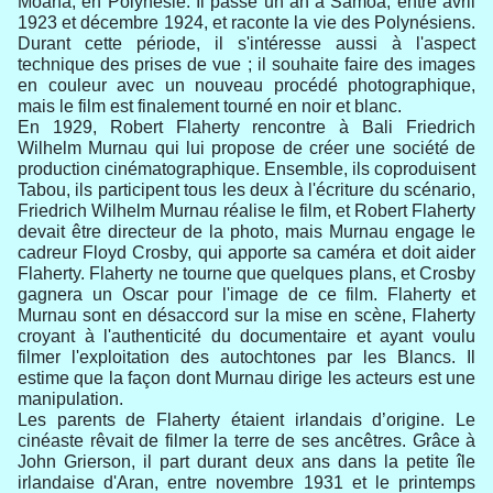
Moana, en Polynésie. Il passe un an à Samoa, entre avril
1923 et décembre 1924, et raconte la vie des Polynésiens.
Durant cette période, il s'intéresse aussi à l'aspect
technique des prises de vue ; il souhaite faire des images
en couleur avec un nouveau procédé photographique,
mais le film est finalement tourné en noir et blanc.
En 1929, Robert Flaherty rencontre à Bali Friedrich
Wilhelm Murnau qui lui propose de créer une société de
production cinématographique. Ensemble, ils coproduisent
Tabou, ils participent tous les deux à l'écriture du scénario,
Friedrich Wilhelm Murnau réalise le film, et Robert Flaherty
devait être directeur de la photo, mais Murnau engage le
cadreur Floyd Crosby, qui apporte sa caméra et doit aider
Flaherty. Flaherty ne tourne que quelques plans, et Crosby
gagnera un Oscar pour l'image de ce film. Flaherty et
Murnau sont en désaccord sur la mise en scène, Flaherty
croyant à l'authenticité du documentaire et ayant voulu
filmer l'exploitation des autochtones par les Blancs. Il
estime que la façon dont Murnau dirige les acteurs est une
manipulation.
Les parents de Flaherty étaient irlandais d’origine. Le
cinéaste rêvait de filmer la terre de ses ancêtres. Grâce à
John Grierson, il part durant deux ans dans la petite île
irlandaise d'Aran, entre novembre 1931 et le printemps