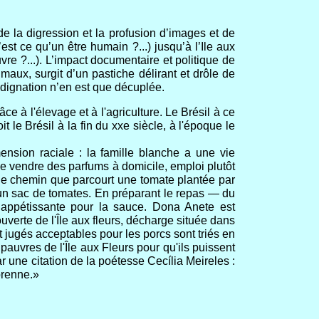
de la digression et la profusion d’images et de
est
ce qu’un être humain ?...) jusqu’à l’Ile aux
re ?...).
L’impact documentaire et politique de
maux, surgit d’un pastiche délirant et drôle de
ndignation n’en est que décuplée.
ce à l'élevage et à l'agriculture. Le Brésil à ce
t le Brésil à la fin du xxe siècle, à l'époque le
ension raciale : la famille blanche a une vie
 de vendre des parfums à domicile, emploi plutôt
t le chemin que parcourt une tomate plantée par
un sac de tomates. En préparant le repas — du
appétissante pour la sauce. Dona Anete est
verte de l'Île aux fleurs, décharge située dans
t jugés acceptables pour les porcs sont triés en
auvres de l'Île aux Fleurs pour qu'ils puissent
ar une citation de la poétesse Cecília Meireles :
prenne.»