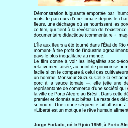
Démonstration fulgurante emportée par l’humour
mots, le parcours d’une tomate depuis le cham
fleurs, une décharge où se nourrissent les porc
ce film, qui tient à la révélation de l’existe
documentaire didactique (commentaire + images i
L'Île aux fleurs a été tourné dans l'État de Rio
moment-là tire profit de l'industrie agroaliment
pays le plus inégalitaire au monde.
Le film donne à voir les inégalités socio-éc
relativement aisée, au point de pouvoir se perm
facile si on le compare à celui des cultivateu
un homme, Monsieur Suzuki. Celle-ci est ache
porc à la sauce tomate —, elle jette une 
représentante de commerce d'une société qui ve
la ville de Porto Alegre au Brésil. Dans cette 
premier et donnés aux bêtes. Le reste des déch
se nourrir. Une courte séquence fait allusion à 
«Liberté est un mot que le rêve humain aliment
Jorge Furtado, né le 9 juin 1959, à Porto Ale