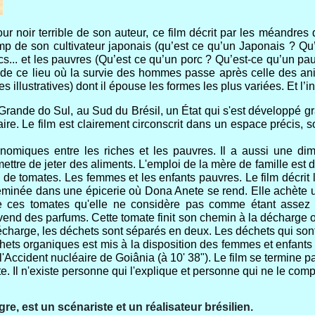
 noir terrible de son auteur, ce film décrit par les méandres 
p de son cultivateur japonais (qu’est
ce qu’un Japonais ? Qu’
s... et les pauvres (Qu’est
ce qu’un porc ? Qu’est-ce qu’un pauv
nce de ce lieu où la survie des hommes passe après celle des ani
llustratives) dont il épouse les formes les plus variées. Et l’i
 Grande do Sul, au Sud du Brésil, un État qui s'est développé grâ
aire. Le film est clairement circonscrit dans un espace précis, soi
onomiques entre les riches et les pauvres. Il a aussi une dim
ettre de jeter des aliments. L'emploi de la mère de famille est
rs de tomates. Les femmes et les enfants pauvres.
Le film décri
minée dans une épicerie où Dona Anete se rend. Elle achète 
de ces tomates qu'elle ne considère pas comme étant assez 
nd des parfums. Cette tomate finit son chemin à la décharge ou
décharge, les déchets sont séparés en deux. Les déchets qui son
ets organiques est mis à la disposition des femmes et enfants p
l'Accident nucléaire de Goiânia (à 10' 38"). Le film se termine p
e. Il n'existe personne qui l'explique et personne qui ne le com
gre, est un scénariste et un réalisateur brésilien.