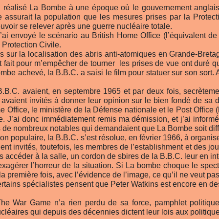
 réalisé La Bombe à une époque où le gouvernement anglais (et
e assurait la population que les mesures prises par la Protec
uvoir se relever après une guerre nucléaire totale.
ai envoyé le scénario au British Home Office (l’équivalent de n
rotection Civile.
ns sur la localisation des abris anti-atomiques en Grande-Breta
ut fait pour m’empêcher de tourner ­ les prises de vue ont duré 
e achevé, la B.B.C. a saisi le film pour statuer sur son sort.
a B.B.C. avaient, en septembre 1965 et par deux fois, secrète
 avaient invités à donner leur opinion sur le bien fondé de sa di
e Office, le ministère de la Défense nationale et le Post Office
. J’ai donc immédiatement remis ma démission, et j’ai informé la
ions de nombreux notables qui demandaient que La Bombe soit dif
tion populaire, la B.B.C. s’est résolue, en février 1966, à organ
nt invités, toutefois, les membres de l’establishment et des jour
s accéder à la salle, un cordon de sbires de la B.B.C. leur en int
xagérer l’horreur de la situation. Si La bombe choque le spect
 la première fois, avec l’évidence de l’image, ce qu’il ne veut pas 
rtains spécialistes pensent que Peter Watkins est encore en des
 The War Game n’a rien perdu de sa force, pamphlet politiqu
cléaires qui depuis des décennies dictent leur lois aux politiq