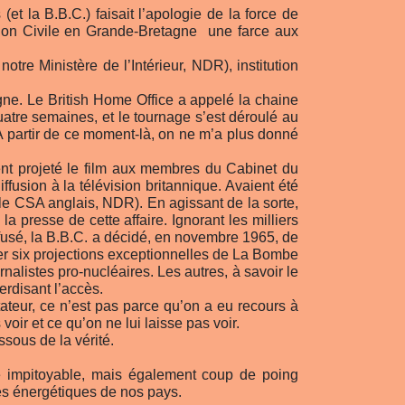
 la B.B.C.) faisait l’apologie de la force de
tion Civile en Grande-Bretagne ­ une farce aux
otre Ministère de l’Intérieur, NDR), institution
gne. Le British Home Office a appelé la chaine
quatre semaines, et le tournage s’est déroulé au
 A partir de ce moment-là, on ne m’a plus donné
ment projeté le film aux membres du Cabinet du
ffusion à la télévision britannique. Avaient été
 (le CSA anglais, NDR). En agissant de la sorte,
 presse de cette affaire. Ignorant les milliers
fusé, la B.B.C. a décidé, en novembre 1965, de
iser six projections exceptionnelles de La Bombe
nalistes pro-nucléaires. Les autres, à savoir le
erdisant l’accès.
ateur, ce n’est pas parce qu’on a eu recours à
voir et ce qu’on ne lui laisse pas voir.
sous de la vérité.
e impitoyable, mais également coup de poing
ues énergétiques de nos pays.