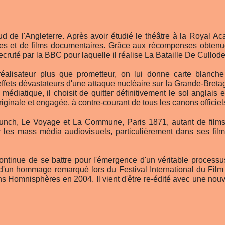
d de l'Angleterre. Après avoir étudié le théâtre à la Royal Aca
ges et de films documentaires. Grâce aux récompenses obtenue
recruté par la BBC pour laquelle il réalise La Bataille De Cullo
alisateur plus que prometteur, on lui donne carte blanch
 effets dévastateurs d'une attaque nucléaire sur la Grande-Breta
édiatique, il choisit de quitter définitivement le sol anglais 
 originale et engagée, à contre-courant de tous les canons offici
ch, Le Voyage et La Commune, Paris 1871, autant de films qu
r les mass média audiovisuels, particulièrement dans ses fil
continue de se battre pour l'émergence d'un véritable processu
d'un hommage remarqué lors du Festival International du Film 
ns Homnisphères en 2004. Il vient d'être re-édité avec une nouv