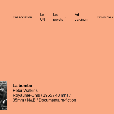
Le
Les
Ad
L'association
L'invisible
UN
projets
Jardinum
La bombe
Peter Watkins
Royaume-Unis / 1965 / 48
mns
/
35mm / N&B /
Documentaire-fiction