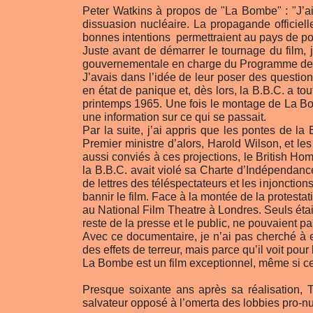
Peter Watkins à propos de "La Bombe" : "J’ai
dissuasion nucléaire. La propagande officiell
bonnes intentions ­ permettraient au pays de po
Juste avant de démarrer le tournage du film, j’
gouvernementale en charge du Programme de P
J’avais dans l’idée de leur poser des questio
en état de panique et, dès lors, la B.B.C. a to
printemps 1965. Une fois le montage de La Bomb
une information sur ce qui se passait.
Par la suite, j’ai appris que les pontes de l
Premier ministre d’alors, Harold Wilson, et les
aussi conviés à ces projections, le British Hom
la B.B.C. avait violé sa Charte d’Indépendance
de lettres des téléspectateurs et les injonct
bannir le film. Face à la montée de la protesta
au National Film Theatre à Londres. Seuls étaie
reste de la presse et le public, ne pouvaient pa
Avec ce documentaire, je n’ai pas cherché à e
des effets de terreur, mais parce qu’il voit pour
La Bombe est un film exceptionnel, même si ce
Presque soixante ans après sa réalisation,
salvateur opposé à l’omerta des lobbies pro-nu