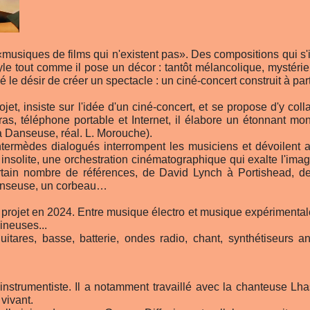
«musiques de films qui n'existent pas». Des compositions qui s'i
le tout comme il pose un décor : tantôt mélancolique, mystérie
le désir de créer un spectacle : un ciné-concert construit à par
jet, insiste sur l'idée d'un ciné-concert, et se propose d'y co
ras, téléphone portable et Internet, il élabore un étonnant mon
La Danseuse, réal. L. Morouche).
mèdes dialogués interrompent les musiciens et dévoilent aux
nsolite, une orchestration cinématographique qui exalte l'imag
ertain nombre de références, de David Lynch à Portishead, 
danseuse, un corbeau…
e projet en 2024. Entre musique électro et musique expérimentale,
ineuses...
ares, basse, batterie, ondes radio, chant, synthétiseurs an
-instrumentiste. Il a notamment travaillé avec la chanteuse Lh
vivant.