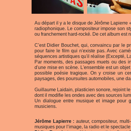
Au départ il y a le disque de Jérôme Lapierre 
radiophonique. Le compositeur impose son sty
ou franchement hard-rocké. De cet album est né 
C’est Didier Bouchet, qui, convaincu par le pro
pour faire le film qui n'existe pas. Avec camé
séquences artistiques qu'il réalise (Excepté, 
Par moments, des passages muets ou des inter
d'une mise en scène. L'ensemble est un objet i
possible poésie tragique. On y croise un c
paysages, des poursuites automobiles, une 
Guillaume Laidain, plasticien sonore, rejoint l
dont il modifie les ondes avec des sources lum
Un dialogue entre musique et image pour guit
musiciens.
Jérôme Lapierre :
auteur, compositeur, multi
musiques pour l’image, la radio et le spectacle 