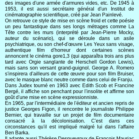
des images d'une armée d'armures vides, etc. De 1945 à
1953, il est aussi secrétaire général d'un Institut de
cinématographie scientifique, créé par Jean Painlevé.
On retrouve ce style de mise en scène froid et cette poésie
un peu fantastique dans ses longs métrages comme La
Tête contre les murs (interprété par Jean-Pierre Mocky,
auteur du scénario), qui se déroule dans un asile
psychiatrique, ou son chef-d'œuvre Les Yeux sans visage,
authentique film d'horreur dont certaines scènes
annoncent le cinéma gore1,3 (qui apparaîtra trois ans plus
tard avec Orgie sanglante de Herschell Gordon Lewis),
mais sans son versant grand-guignol. George A. Romero
s'inspirera d'ailleurs de cette œuvre pour son film Bruiser,
avec le masque blanc neutre comme dans celui de Franju.
Dans Judex tourné en 1963 avec Edith Scob et Francine
Bergé, il affiche son penchant pour l'insolite et affirme son
goût d'une mise en scène expressionniste.
En 1965, par l'intermédiaire de l'éditeur et ancien repris de
justice Georges Figon, il rencontre le journaliste Philippe
Bernier, qui travaille sur un projet de film documentaire
consacré à la décolonisation. C'est dans ces
circonstances qu'il est impliqué malgré lui dans l'affaire
Ben Barka.
Il adapte aussi Thérèse Desqueyroux de François Mauriac