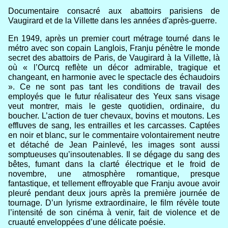
Documentaire consacré aux abattoirs parisiens de
Vaugirard et de la Villette dans les années d'après-guerre.
En 1949, après un premier court métrage tourné dans le
métro avec son copain Langlois, Franju pénètre le monde
secret des abattoirs de Paris, de Vaugirard à la Villette, là
où « l’Ourcq reflète un décor admirable, tragique et
changeant, en harmonie avec le spectacle des échaudoirs
». Ce ne sont pas tant les conditions de travail des
employés que le futur réalisateur des Yeux sans visage
veut montrer, mais le geste quotidien, ordinaire, du
boucher. L’action de tuer chevaux, bovins et moutons. Les
effluves de sang, les entrailles et les carcasses. Captées
en noir et blanc, sur le commentaire volontairement neutre
et détaché de Jean Painlevé, les images sont aussi
somptueuses qu’insoutenables. Il se dégage du sang des
bêtes, fumant dans la clarté électrique et le froid de
novembre, une atmosphère romantique, presque
fantastique, et tellement effroyable que Franju avoue avoir
pleuré pendant deux jours après la première journée de
tournage. D’un lyrisme extraordinaire, le film révèle toute
l’intensité de son cinéma à venir, fait de violence et de
cruauté enveloppées d’une délicate poésie.